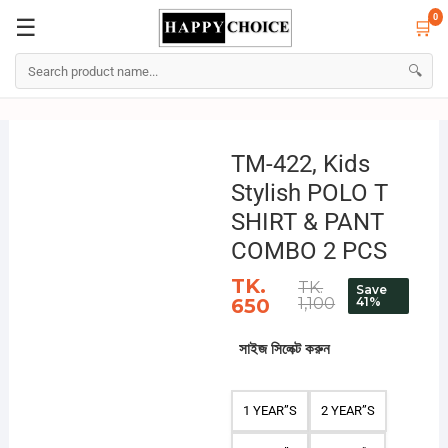
0
☰
🛒
☰
🛒
0
🔍
Skip
to
TM-422, Kids
content
Stylish POLO T
SHIRT & PANT
COMBO 2 PCS
TK.
TK.
Save
650
1,100
41%
সাইজ সিলেক্ট করুন
1 YEAR”S
2 YEAR”S