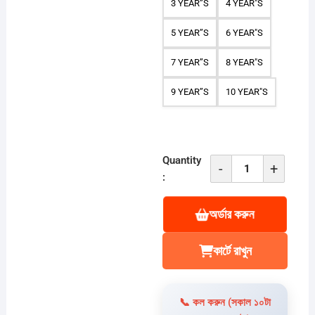
3 YEAR”S
4 YEAR"S
5 YEAR”S
6 YEAR"S
7 YEAR”S
8 YEAR"S
9 YEAR”S
10 YEAR"S
Quantity
-
+
TM-
:
422,
Kids
অর্ডার করুন
Stylish
POLO
কার্টে রাখুন
T
SHIRT
&
📞 কল করুন (সকাল ১০টা
PANT