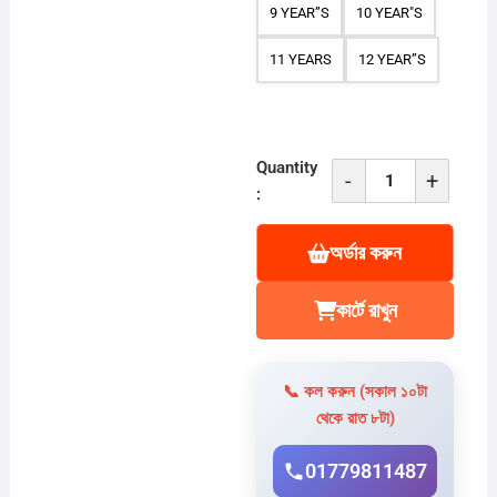
9 YEAR”S
10 YEAR"S
11 YEARS
12 YEAR”S
Quantity
-
+
Denim
:
Pant
&
অর্ডার করুন
DTF
T-
কার্টে রাখুন
shirt
set=WH-
1023
📞 কল করুন (সকাল ১০টা
quantity
থেকে রাত ৮টা)
01779811487