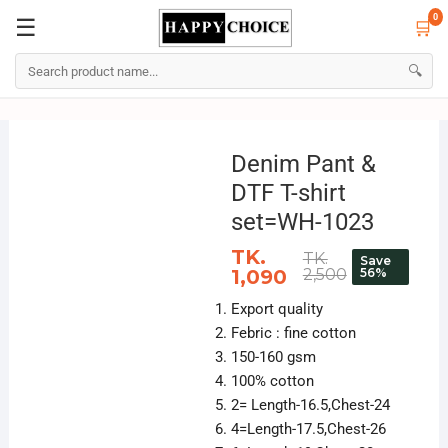
0
☰
🛒
☰
🛒
0
🔍
Skip
to
Denim Pant &
content
DTF T-shirt
set=WH-1023
TK.
TK.
Save
1,090
2,500
56%
Export quality
Febric : fine cotton
150-160 gsm
100% cotton
2= Length-16.5,Chest-24
4=Length-17.5,Chest-26