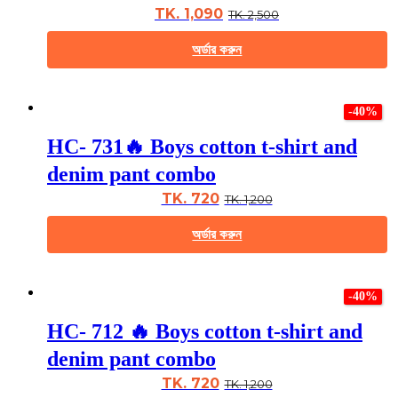
may
TK. 1,090
TK. 2,500
be
chosen
অর্ডার করুন
on
the
This
product
product
page
-40%
has
multiple
HC- 731🔥 Boys cotton t-shirt and
variants.
The
denim pant combo
options
may
TK. 720
TK. 1,200
be
chosen
অর্ডার করুন
on
the
This
product
product
page
-40%
has
multiple
HC- 712 🔥 Boys cotton t-shirt and
variants.
The
denim pant combo
options
may
TK. 720
TK. 1,200
be