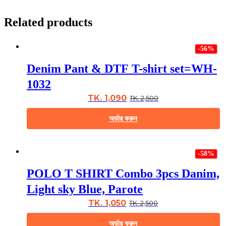
Related products
-56%
Denim Pant & DTF T-shirt set=WH-
1032
TK. 1,090
TK. 2,500
অর্ডার করুন
This
product
-58%
has
multiple
POLO T SHIRT Combo 3pcs Danim,
variants.
The
Light sky Blue, Parote
options
may
TK. 1,050
TK. 2,500
be
chosen
অর্ডার করুন