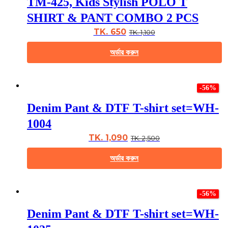
TM-425, Kids Stylish POLO T
variants.
The
SHIRT & PANT COMBO 2 PCS
options
may
TK. 650
TK. 1,100
be
chosen
অর্ডার করুন
on
the
This
product
product
page
-56%
has
multiple
Denim Pant & DTF T-shirt set=WH-
variants.
The
1004
options
may
TK. 1,090
TK. 2,500
be
chosen
অর্ডার করুন
on
the
This
product
product
page
-56%
has
multiple
Denim Pant & DTF T-shirt set=WH-
variants.
The