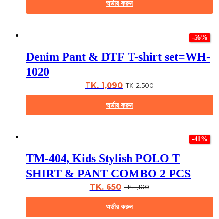
অর্ডার করুন
on
the
This
product
product
page
-56%
has
multiple
Denim Pant & DTF T-shirt set=WH-
variants.
The
1020
options
may
TK. 1,090
TK. 2,500
be
chosen
অর্ডার করুন
on
the
This
product
product
page
-41%
has
multiple
TM-404, Kids Stylish POLO T
variants.
The
SHIRT & PANT COMBO 2 PCS
options
may
TK. 650
TK. 1,100
be
chosen
অর্ডার করুন
on