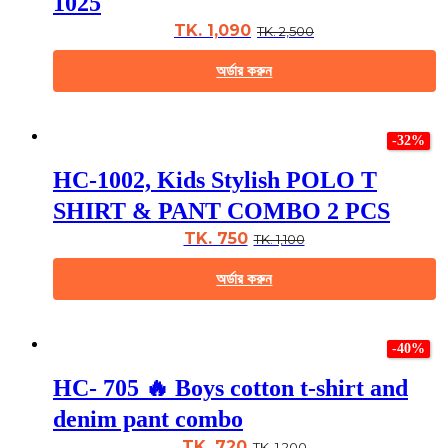
1025
options
may
TK. 1,090
TK. 2,500
be
chosen
অর্ডার করুন
on
the
This
product
product
page
-32%
has
multiple
HC-1002, Kids Stylish POLO T
variants.
The
SHIRT & PANT COMBO 2 PCS
options
may
TK. 750
TK. 1,100
be
chosen
অর্ডার করুন
on
the
This
product
product
page
-40%
has
multiple
HC- 705 🔥 Boys cotton t-shirt and
variants.
The
denim pant combo
options
may
TK. 720
TK. 1,200