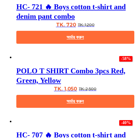
multiple
HC- 721 🔥 Boys cotton t-shirt and
variants.
The
denim pant combo
options
may
TK. 720
TK. 1,200
be
chosen
অর্ডার করুন
on
the
This
product
product
page
-58%
has
multiple
POLO T SHIRT Combo 3pcs Red,
variants.
The
Green, Yellow
options
may
TK. 1,050
TK. 2,500
be
chosen
অর্ডার করুন
on
the
This
product
product
page
-40%
has
multiple
HC- 707 🔥 Boys cotton t-shirt and
variants.