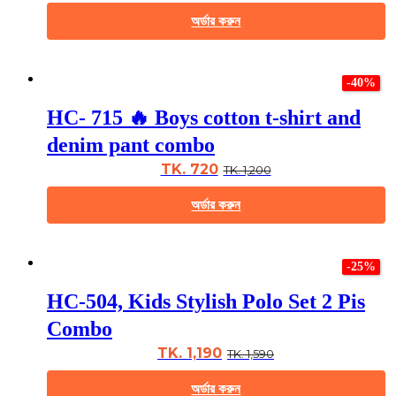
chosen
অর্ডার করুন
on
the
This
product
product
page
-40%
has
multiple
HC- 715 🔥 Boys cotton t-shirt and
variants.
The
denim pant combo
options
may
TK. 720
TK. 1,200
be
chosen
অর্ডার করুন
on
the
This
product
product
page
-25%
has
multiple
HC-504, Kids Stylish Polo Set 2 Pis
variants.
The
Combo
options
may
TK. 1,190
TK. 1,590
be
chosen
অর্ডার করুন