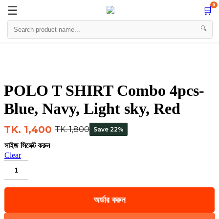
0
☰
🛒
☰

🔍
Skip
to
content
POLO T SHIRT Combo 4pcs-
Blue, Navy, Light sky, Red
TK. 1,400
TK. 1,800
Save 22%
সাইজ সিলেক্ট করুন
Clear
POLO
T
SHIRT
অর্ডার করুন
Combo
4pcs-
Blue,