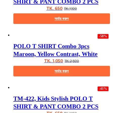
SHIRT & PANT COMBO 2 PCS
options
may
TK. 650
TK. 1,100
be
chosen
অর্ডার করুন
on
the
This
product
product
page
-58%
has
multiple
POLO T SHIRT Combo 3pcs
variants.
The
Maroon, Yellow Contrast, White
options
may
TK. 1,050
TK. 2,500
be
chosen
অর্ডার করুন
on
the
This
product
product
page
-41%
has
multiple
TM-422, Kids Stylish POLO T
variants.
The
SHIRT & PANT COMBO 2 PCS
options
may