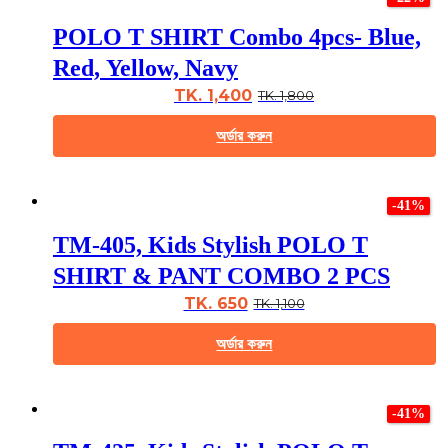
has
multiple
POLO T SHIRT Combo 4pcs- Blue,
variants.
The
Red, Yellow, Navy
options
may
TK. 1,400
TK. 1,800
be
chosen
অর্ডার করুন
on
the
This
product
product
page
-41%
has
multiple
TM-405, Kids Stylish POLO T
variants.
The
SHIRT & PANT COMBO 2 PCS
options
may
TK. 650
TK. 1,100
be
chosen
অর্ডার করুন
on
the
This
product
product
page
-41%
has
multiple