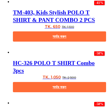
page
-41%
has
multiple
TM-403, Kids Stylish POLO T
variants.
The
SHIRT & PANT COMBO 2 PCS
options
may
TK. 650
TK. 1,100
be
chosen
অর্ডার করুন
on
the
This
product
product
page
-58%
has
multiple
HC-326 POLO T SHIRT Combo
variants.
The
3pcs
options
may
TK. 1,050
TK. 2,500
be
chosen
অর্ডার করুন
on
the
This
product
product
page
-58%
has