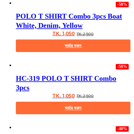
product
page
-58%
has
multiple
POLO T SHIRT Combo 3pcs Boat
variants.
The
White, Denim, Yellow
options
may
TK. 1,050
TK. 2,500
be
chosen
অর্ডার করুন
on
the
This
product
product
page
-58%
has
multiple
HC-319 POLO T SHIRT Combo
variants.
The
3pcs
options
may
TK. 1,050
TK. 2,500
be
chosen
অর্ডার করুন
on
the
This
product
product
page
-40%
has