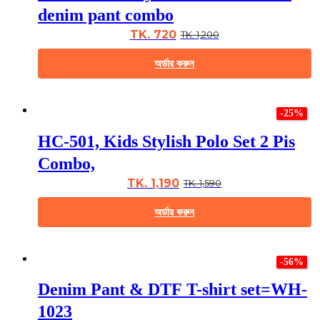
The
denim pant combo
options
may
TK. 720
TK. 1,200
be
chosen
অর্ডার করুন
on
the
This
product
product
page
-25%
has
multiple
HC-501, Kids Stylish Polo Set 2 Pis
variants.
The
Combo,
options
may
TK. 1,190
TK. 1,590
be
chosen
অর্ডার করুন
on
the
This
product
product
page
-56%
has
multiple
Denim Pant & DTF T-shirt set=WH-
variants.
The
1023
options