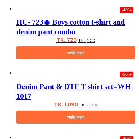
This
product
product
page
-40%
has
multiple
HC- 723🔥 Boys cotton t-shirt and
variants.
The
denim pant combo
options
may
TK. 720
TK. 1,200
be
chosen
অর্ডার করুন
on
the
This
product
product
page
-56%
has
multiple
Denim Pant & DTF T-shirt set=WH-
variants.
The
1017
options
may
TK. 1,090
TK. 2,500
be
chosen
অর্ডার করুন
on
the
This
product
product
page
-40%