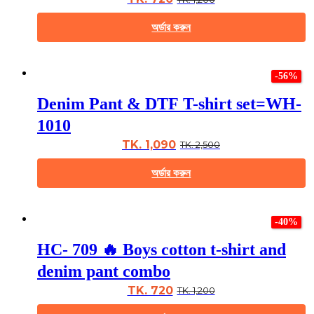
be
chosen
অর্ডার করুন
on
the
This
product
product
page
-56%
has
multiple
Denim Pant & DTF T-shirt set=WH-
variants.
The
1010
options
may
TK. 1,090
TK. 2,500
be
chosen
অর্ডার করুন
on
the
This
product
product
page
-40%
has
multiple
HC- 709 🔥 Boys cotton t-shirt and
variants.
The
denim pant combo
options
may
TK. 720
TK. 1,200
be
chosen