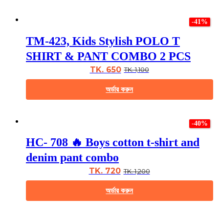
the
This
product
product
page
-41%
has
multiple
TM-423, Kids Stylish POLO T
variants.
The
SHIRT & PANT COMBO 2 PCS
options
may
TK. 650
TK. 1,100
be
chosen
অর্ডার করুন
on
the
This
product
product
page
-40%
has
multiple
HC- 708 🔥 Boys cotton t-shirt and
variants.
The
denim pant combo
options
may
TK. 720
TK. 1,200
be
chosen
অর্ডার করুন
on
the
This
product
product