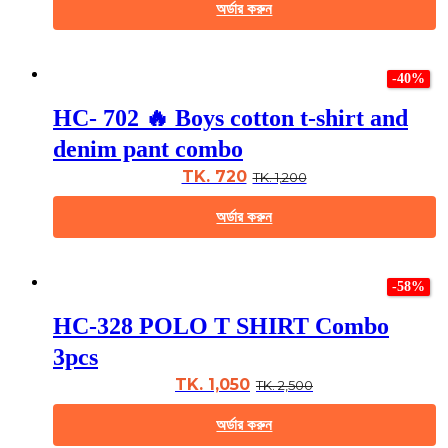
chosen
অর্ডার করুন
on
the
This
product
product
page
-40%
has
multiple
HC- 702 🔥 Boys cotton t-shirt and
variants.
The
denim pant combo
options
may
TK. 720
TK. 1,200
be
chosen
অর্ডার করুন
on
the
This
product
product
page
-58%
has
multiple
HC-328 POLO T SHIRT Combo
variants.
The
3pcs
options
may
TK. 1,050
TK. 2,500
be
chosen
অর্ডার করুন
on