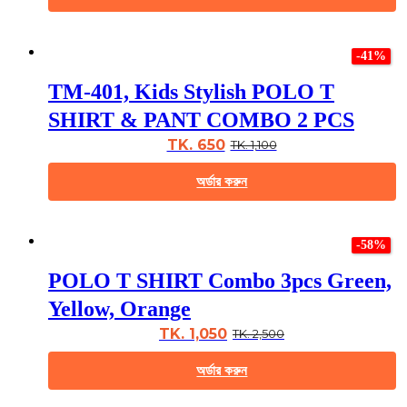
on
the
This
product
product
page
-41%
has
multiple
TM-401, Kids Stylish POLO T
variants.
The
SHIRT & PANT COMBO 2 PCS
options
may
TK. 650
TK. 1,100
be
chosen
অর্ডার করুন
on
the
This
product
product
page
-58%
has
multiple
POLO T SHIRT Combo 3pcs Green,
variants.
The
Yellow, Orange
options
may
TK. 1,050
TK. 2,500
be
chosen
অর্ডার করুন
on
the
This