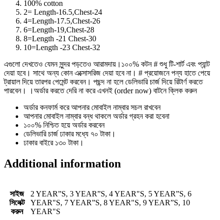
100% cotton
2= Length-16.5,Chest-24
4=Length-17.5,Chest-26
6=Length-19,Chest-28
8=Length -21 Chest-30
10=Length -23 Chest-32
এগুলো দেখতেও যেমন সুন্দর পড়তেও আরামদায়।১০০% কটন # শুধু টি-শার্ট এবং প্যান্ট
দেয়া হবে। সাথে অন্য কোন এক্সোসরিজ দেয়া হবে না। # প্রয়োজনে পন্য হাতে পেয়ে
ট্রায়াল দিয়ে তারপর পেমেন্ট করবেন। পছন্দ না হলে ডেলিভারি চার্জ দিয়ে রিটার্ণ করতে
পারবেন। ।অর্ডার করতে দেরি না করে এখনই (order now) বাটনে ক্লিক করুন
অর্ডার কনফার্ম করে আপনার মোবাইল নাম্বার সচল রাখবেন
আপনার মোবাইল নাম্বার বন্ধ থাকলে অর্ডার গ্রহন করা হবেনা
১০০% নিশ্চিত হয়ে অর্ডার করবেন
ডেলিভারি চার্জ ঢাকার মধ্যে ৭০ টাকা।
ঢাকার বাইরে ১৩০ টাকা।
Additional information
সাইজ
2 YEAR”S, 3 YEAR”S, 4 YEAR"S, 5 YEAR”S, 6
সিলেক্ট
YEAR"S, 7 YEAR”S, 8 YEAR"S, 9 YEAR”S, 10
করুন
YEAR"S