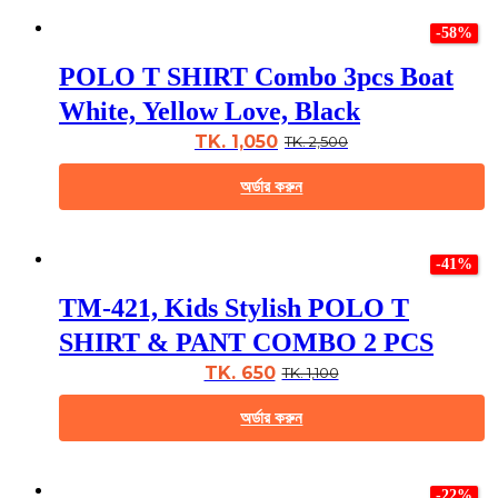
product
product
page
-58%
has
multiple
POLO T SHIRT Combo 3pcs Boat
variants.
The
White, Yellow Love, Black
options
may
TK. 1,050
TK. 2,500
be
chosen
অর্ডার করুন
on
the
This
product
product
page
-41%
has
multiple
TM-421, Kids Stylish POLO T
variants.
The
SHIRT & PANT COMBO 2 PCS
options
may
TK. 650
TK. 1,100
be
chosen
অর্ডার করুন
on
the
This
product
product
page
-22%