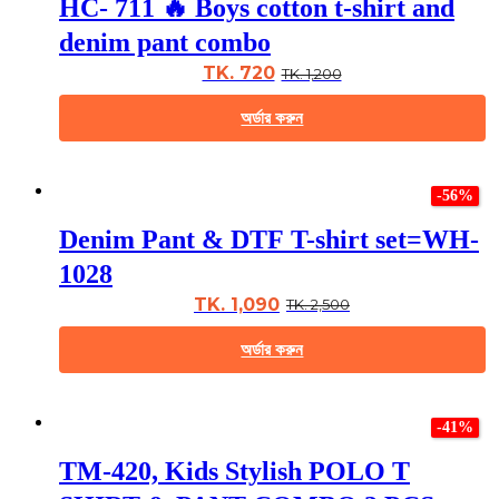
HC- 711 🔥 Boys cotton t-shirt and
variants.
The
denim pant combo
options
may
TK. 720
TK. 1,200
be
chosen
অর্ডার করুন
on
the
This
product
product
page
-56%
has
multiple
Denim Pant & DTF T-shirt set=WH-
variants.
The
1028
options
may
TK. 1,090
TK. 2,500
be
chosen
অর্ডার করুন
on
the
This
product
product
page
-41%
has
multiple
TM-420, Kids Stylish POLO T
variants.
The