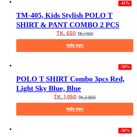
page
-41%
has
multiple
TM-405, Kids Stylish POLO T
variants.
The
SHIRT & PANT COMBO 2 PCS
options
may
TK. 650
TK. 1,100
be
chosen
অর্ডার করুন
on
the
This
product
product
page
-58%
has
multiple
POLO T SHIRT Combo 3pcs Red,
variants.
The
Light Sky Blue, Blue
options
may
TK. 1,050
TK. 2,500
be
chosen
অর্ডার করুন
on
the
This
product
product
page
-56%
has