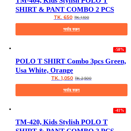
TM-404, Kids Stylish POLO T
variants.
The
SHIRT & PANT COMBO 2 PCS
options
may
TK. 650
TK. 1,100
be
chosen
অর্ডার করুন
on
the
This
product
product
page
-58%
has
multiple
POLO T SHIRT Combo 3pcs Green,
variants.
The
Usa White, Orange
options
may
TK. 1,050
TK. 2,500
be
chosen
অর্ডার করুন
on
the
This
product
product
page
-41%
has
multiple
TM-420, Kids Stylish POLO T
variants.
The
SHIRT & PANT COMBO 2 PCS