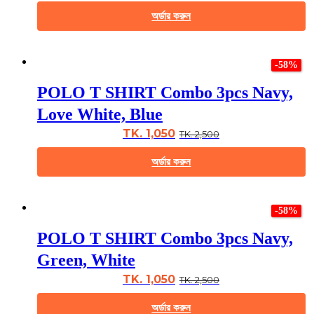
chosen
অর্ডার করুন
on
the
This
product
product
page
-58%
has
multiple
POLO T SHIRT Combo 3pcs Navy,
variants.
The
Love White, Blue
options
may
TK. 1,050
TK. 2,500
be
chosen
অর্ডার করুন
on
the
This
product
product
page
-58%
has
multiple
POLO T SHIRT Combo 3pcs Navy,
variants.
The
Green, White
options
may
TK. 1,050
TK. 2,500
be
chosen
অর্ডার করুন