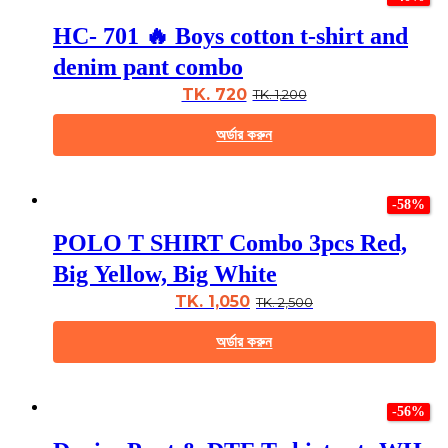
has
multiple
HC- 701 🔥 Boys cotton t-shirt and
variants.
The
denim pant combo
options
may
TK. 720
TK. 1,200
be
chosen
অর্ডার করুন
on
the
This
product
product
page
-58%
has
multiple
POLO T SHIRT Combo 3pcs Red,
variants.
The
Big Yellow, Big White
options
may
TK. 1,050
TK. 2,500
be
chosen
অর্ডার করুন
on
the
This
product
product
page
-56%
has
multiple