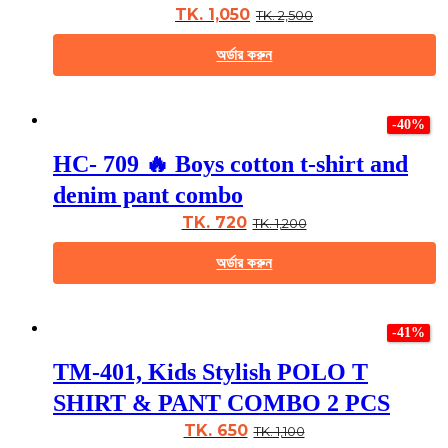
may
TK. 1,050
TK. 2,500
be
chosen
অর্ডার করুন
on
the
This
product
product
page
-40%
has
multiple
HC- 709 🔥 Boys cotton t-shirt and
variants.
The
denim pant combo
options
may
TK. 720
TK. 1,200
be
chosen
অর্ডার করুন
on
the
This
product
product
page
-41%
has
multiple
TM-401, Kids Stylish POLO T
variants.
The
SHIRT & PANT COMBO 2 PCS
options
may
TK. 650
TK. 1,100
be