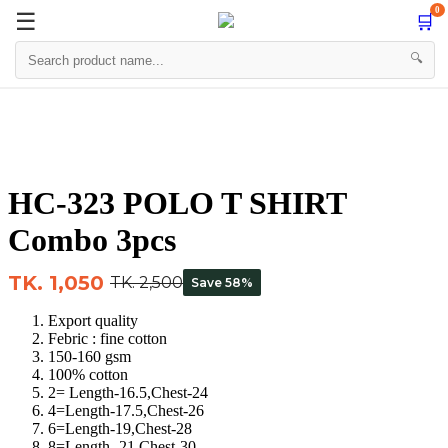
0
☰
🛒
☰

🔍
Skip
to
content
HC-323 POLO T SHIRT
Combo 3pcs
TK. 1,050
TK. 2,500
Save 58%
Export quality
Febric : fine cotton
150-160 gsm
100% cotton
2= Length-16.5,Chest-24
4=Length-17.5,Chest-26
6=Length-19,Chest-28
8=Length -21 Chest-30