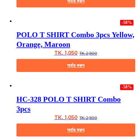
অর্ডার করুন
on
the
This
product
product
page
-58%
has
multiple
POLO T SHIRT Combo 3pcs Yellow,
variants.
The
Orange, Maroon
options
may
TK. 1,050
TK. 2,500
be
chosen
অর্ডার করুন
on
the
This
product
product
page
-58%
has
multiple
HC-328 POLO T SHIRT Combo
variants.
The
3pcs
options
may
TK. 1,050
TK. 2,500
be
chosen
অর্ডার করুন
on
the