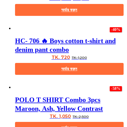
be
chosen
অর্ডার করুন
on
the
This
product
product
page
-40%
has
multiple
HC- 706 🔥 Boys cotton t-shirt and
variants.
The
denim pant combo
options
may
TK. 720
TK. 1,200
be
chosen
অর্ডার করুন
on
the
This
product
product
page
-58%
has
multiple
POLO T SHIRT Combo 3pcs
variants.
The
Maroon, Ash, Yellow Contrast
options
may
TK. 1,050
TK. 2,500
be
chosen