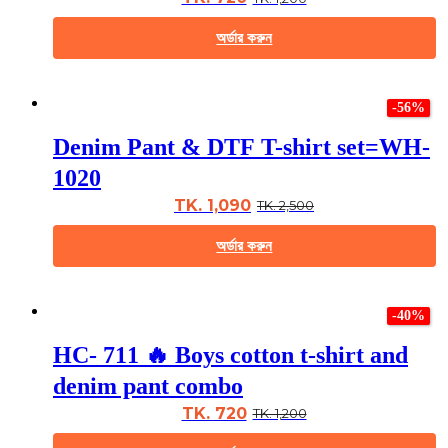
be
chosen
অর্ডার করুন
on
the
This
product
product
page
-56%
has
multiple
Denim Pant & DTF T-shirt set=WH-
variants.
The
1020
options
may
TK. 1,090
TK. 2,500
be
chosen
অর্ডার করুন
on
the
This
product
product
page
-40%
has
multiple
HC- 711 🔥 Boys cotton t-shirt and
variants.
The
denim pant combo
options
may
TK. 720
TK. 1,200
be
chosen