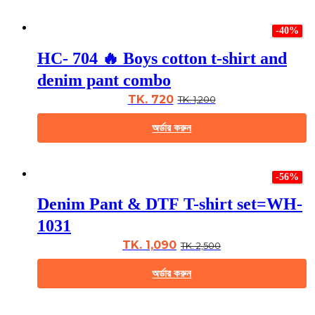
the
This
product
product
page
-40%
has
multiple
HC- 704 🔥 Boys cotton t-shirt and
variants.
The
denim pant combo
options
may
TK. 720
TK. 1,200
be
chosen
অর্ডার করুন
on
the
This
product
product
page
-56%
has
multiple
Denim Pant & DTF T-shirt set=WH-
variants.
The
1031
options
may
TK. 1,090
TK. 2,500
be
chosen
অর্ডার করুন
on
the
This
product
product