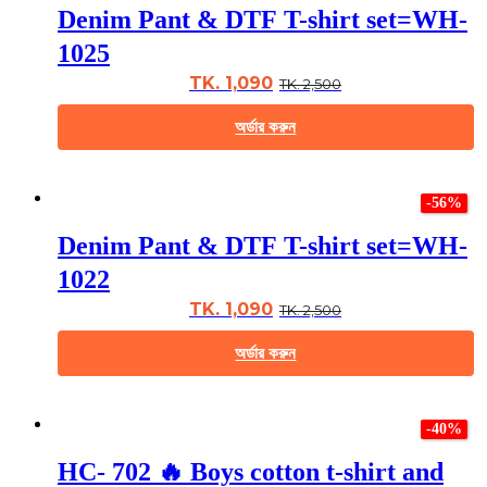
multiple
Denim Pant & DTF T-shirt set=WH-
variants.
The
1025
options
may
TK. 1,090
TK. 2,500
be
chosen
অর্ডার করুন
on
the
This
product
product
page
-56%
has
multiple
Denim Pant & DTF T-shirt set=WH-
variants.
The
1022
options
may
TK. 1,090
TK. 2,500
be
chosen
অর্ডার করুন
on
the
This
product
product
page
-40%
has
multiple
HC- 702 🔥 Boys cotton t-shirt and
variants.