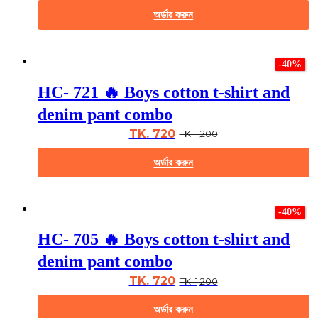
chosen
অর্ডার করুন
on
the
This
product
product
page
-40%
has
multiple
HC- 721 🔥 Boys cotton t-shirt and
variants.
The
denim pant combo
options
may
TK. 720
TK. 1,200
be
chosen
অর্ডার করুন
on
the
This
product
product
page
-40%
has
multiple
HC- 705 🔥 Boys cotton t-shirt and
variants.
The
denim pant combo
options
may
TK. 720
TK. 1,200
be
chosen
অর্ডার করুন
on