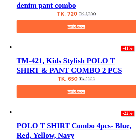
The
denim pant combo
options
may
TK. 720
TK. 1,200
be
chosen
অর্ডার করুন
on
the
This
product
product
page
-41%
has
multiple
TM-421, Kids Stylish POLO T
variants.
The
SHIRT & PANT COMBO 2 PCS
options
may
TK. 650
TK. 1,100
be
chosen
অর্ডার করুন
on
the
This
product
product
page
-22%
has
multiple
POLO T SHIRT Combo 4pcs- Blue,
variants.
The
Red, Yellow, Navy
options