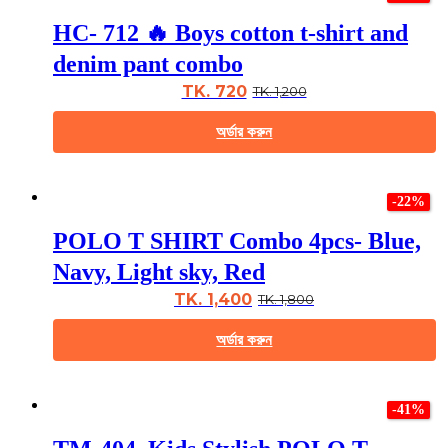
multiple
HC- 712 🔥 Boys cotton t-shirt and
variants.
The
denim pant combo
options
may
TK. 720
TK. 1,200
be
chosen
অর্ডার করুন
on
the
This
product
product
page
-22%
has
multiple
POLO T SHIRT Combo 4pcs- Blue,
variants.
The
Navy, Light sky, Red
options
may
TK. 1,400
TK. 1,800
be
chosen
অর্ডার করুন
on
the
This
product
product
page
-41%
has
multiple