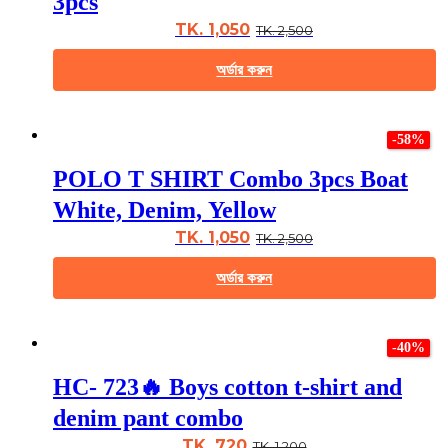
3pcs
options
may
TK. 1,050
TK. 2,500
be
chosen
অর্ডার করুন
on
the
This
product
product
page
-58%
has
multiple
POLO T SHIRT Combo 3pcs Boat
variants.
The
White, Denim, Yellow
options
may
TK. 1,050
TK. 2,500
be
chosen
অর্ডার করুন
on
the
This
product
product
page
-40%
has
multiple
HC- 723🔥 Boys cotton t-shirt and
variants.
The
denim pant combo
options
may
TK. 720
TK. 1,200