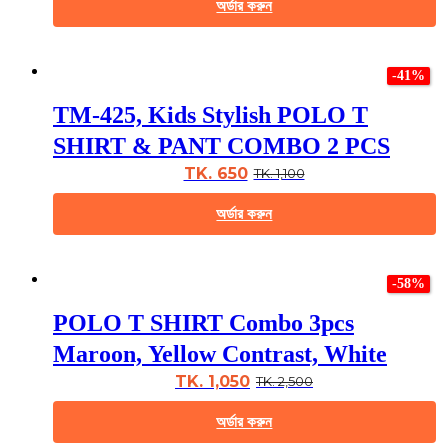
অর্ডার করুন
on
the
This
product
product
page
-41%
has
multiple
TM-425, Kids Stylish POLO T
variants.
The
SHIRT & PANT COMBO 2 PCS
options
may
TK. 650
TK. 1,100
be
chosen
অর্ডার করুন
on
the
This
product
product
page
-58%
has
multiple
POLO T SHIRT Combo 3pcs
variants.
The
Maroon, Yellow Contrast, White
options
may
TK. 1,050
TK. 2,500
be
chosen
অর্ডার করুন
on