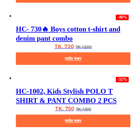
the
This
product
product
page
-40%
has
multiple
HC- 730🔥 Boys cotton t-shirt and
variants.
The
denim pant combo
options
may
TK. 720
TK. 1,200
be
chosen
অর্ডার করুন
on
the
This
product
product
page
-32%
has
multiple
HC-1002, Kids Stylish POLO T
variants.
The
SHIRT & PANT COMBO 2 PCS
options
may
TK. 750
TK. 1,100
be
chosen
অর্ডার করুন
on
the
This