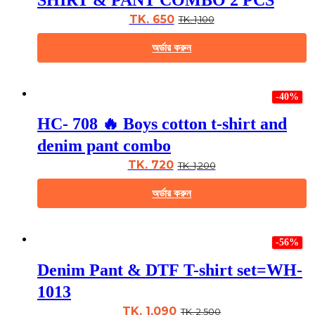
options
may
TK. 650
TK. 1,100
be
chosen
অর্ডার করুন
on
the
This
product
product
page
-40%
has
multiple
HC- 708 🔥 Boys cotton t-shirt and
variants.
The
denim pant combo
options
may
TK. 720
TK. 1,200
be
chosen
অর্ডার করুন
on
the
This
product
product
page
-56%
has
multiple
Denim Pant & DTF T-shirt set=WH-
variants.
The
1013
options
may
TK. 1,090
TK. 2,500