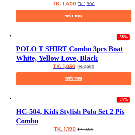
may
TK. 1,400
TK. 1,800
be
chosen
অর্ডার করুন
on
the
This
product
product
page
-58%
has
multiple
POLO T SHIRT Combo 3pcs Boat
variants.
The
White, Yellow Love, Black
options
may
TK. 1,050
TK. 2,500
be
chosen
অর্ডার করুন
on
the
This
product
product
page
-25%
has
multiple
HC-504, Kids Stylish Polo Set 2 Pis
variants.
The
Combo
options
may
TK. 1,190
TK. 1,590
be