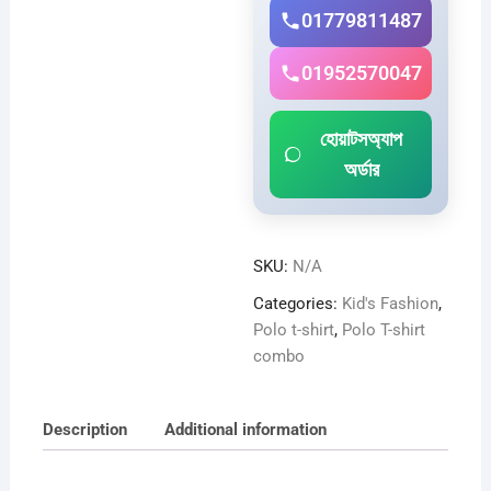
01779811487
01952570047
হোয়াটসঅ্যাপ
অর্ডার
SKU:
N/A
Categories:
Kid's Fashion
,
Polo t-shirt
,
Polo T-shirt
combo
Description
Additional information