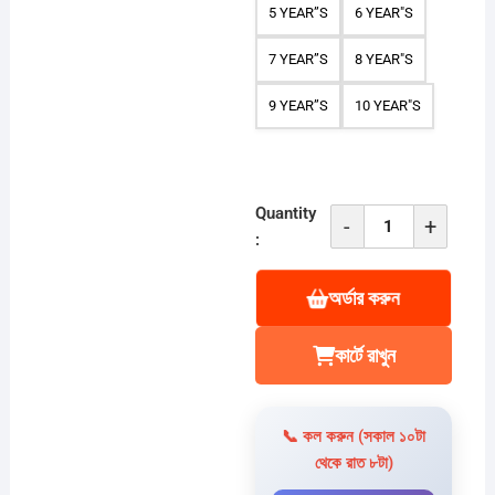
5 YEAR”S
6 YEAR"S
7 YEAR”S
8 YEAR"S
9 YEAR”S
10 YEAR"S
Quantity
-
+
HC-
:
326
POLO
অর্ডার করুন
T
SHIRT
কার্টে রাখুন
Combo
3pcs
quantity
📞 কল করুন (সকাল ১০টা
থেকে রাত ৮টা)