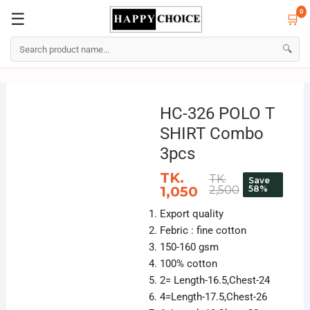
0
☰
🛒
☰
🛒
0
🔍
Skip
to
HC-326 POLO T
content
SHIRT Combo
3pcs
TK.
TK.
Save
1,050
2,500
58%
Export quality
Febric : fine cotton
150-160 gsm
100% cotton
2= Length-16.5,Chest-24
4=Length-17.5,Chest-26