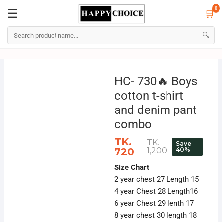
0
☰
🛒
☰
🛒
0
🔍
Skip
to
HC- 730🔥 Boys
content
cotton t-shirt
and denim pant
combo
TK.
TK.
Save
720
1,200
40%
Size Chart
2 year chest 27 Length 15
4 year Chest 28 Length16
6 year Chest 29 lenth 17
8 year chest 30 length 18