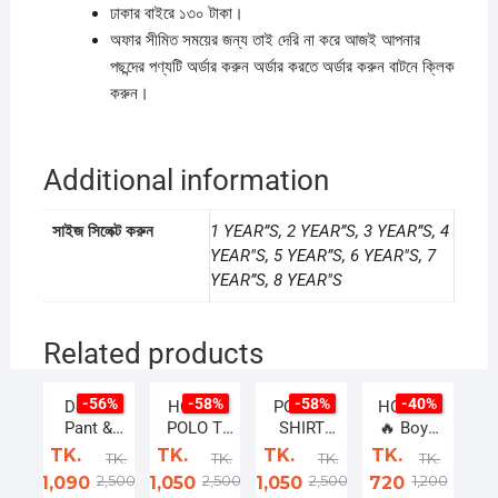
ঢাকার বাইরে ১৩০ টাকা।
অফার সীমিত সময়ের জন্য তাই দেরি না করে আজই আপনার
পছন্দের পণ্যটি অর্ডার করুন অর্ডার করতে অর্ডার করুন বাটনে ক্লিক
করুন।
Additional information
সাইজ সিলেক্ট করুন
1 YEAR”S, 2 YEAR”S, 3 YEAR”S, 4
YEAR"S, 5 YEAR”S, 6 YEAR"S, 7
YEAR”S, 8 YEAR"S
Related products
-56%
-58%
-58%
-40%
Denim
HC-328
POLO T
HC- 703
Pant &
POLO T
SHIRT
🔥 Boys
DTF T-
SHIRT
Combo
cotton t-
TK.
TK.
TK.
TK.
TK.
TK.
TK.
TK.
shirt
Combo
3pcs Boat
shirt and
2,500
2,500
2,500
1,200
1,090
1,050
1,050
720
set=WH-
3pcs
White,
denim