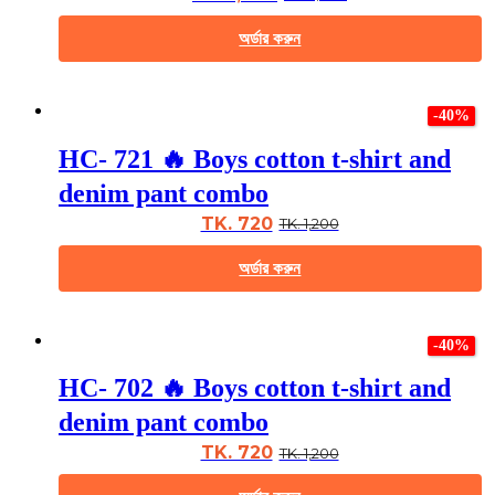
be
chosen
অর্ডার করুন
on
the
This
product
product
page
-40%
has
multiple
HC- 721 🔥 Boys cotton t-shirt and
variants.
The
denim pant combo
options
may
TK. 720
TK. 1,200
be
chosen
অর্ডার করুন
on
the
This
product
product
page
-40%
has
multiple
HC- 702 🔥 Boys cotton t-shirt and
variants.
The
denim pant combo
options
may
TK. 720
TK. 1,200
be
chosen