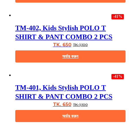
the
This
product
product
page
-41%
has
multiple
TM-402, Kids Stylish POLO T
variants.
The
SHIRT & PANT COMBO 2 PCS
options
may
TK. 650
TK. 1,100
be
chosen
অর্ডার করুন
on
the
This
product
product
page
-41%
has
multiple
TM-401, Kids Stylish POLO T
variants.
The
SHIRT & PANT COMBO 2 PCS
options
may
TK. 650
TK. 1,100
be
chosen
অর্ডার করুন
on
the
This