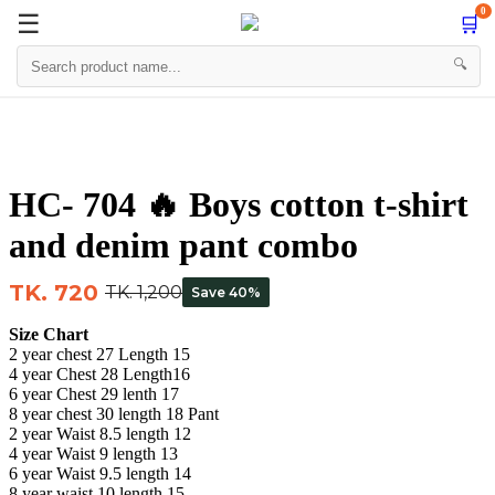
0
☰
🛒
☰

🔍
Skip
to
content
HC- 704 🔥 Boys cotton t-shirt
and denim pant combo
TK. 720
TK. 1,200
Save 40%
Size Chart
2 year chest 27 Length 15
4 year Chest 28 Length16
6 year Chest 29 lenth 17
8 year chest 30 length 18 Pant
2 year Waist 8.5 length 12
4 year Waist 9 length 13
6 year Waist 9.5 length 14
8 year waist 10 length 15