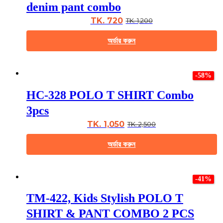
The
denim pant combo
options
may
TK. 720
TK. 1,200
be
chosen
অর্ডার করুন
on
the
This
product
product
page
-58%
has
multiple
HC-328 POLO T SHIRT Combo
variants.
The
3pcs
options
may
TK. 1,050
TK. 2,500
be
chosen
অর্ডার করুন
on
the
This
product
product
page
-41%
has
multiple
TM-422, Kids Stylish POLO T
variants.
The
SHIRT & PANT COMBO 2 PCS
options