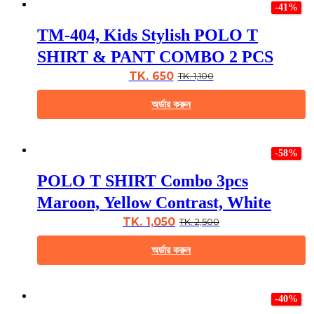
page
-41%
has
multiple
TM-404, Kids Stylish POLO T
variants.
The
SHIRT & PANT COMBO 2 PCS
options
may
TK. 650
TK. 1,100
be
chosen
অর্ডার করুন
on
the
This
product
product
page
-58%
has
multiple
POLO T SHIRT Combo 3pcs
variants.
The
Maroon, Yellow Contrast, White
options
may
TK. 1,050
TK. 2,500
be
chosen
অর্ডার করুন
on
the
This
product
product
page
-40%
has