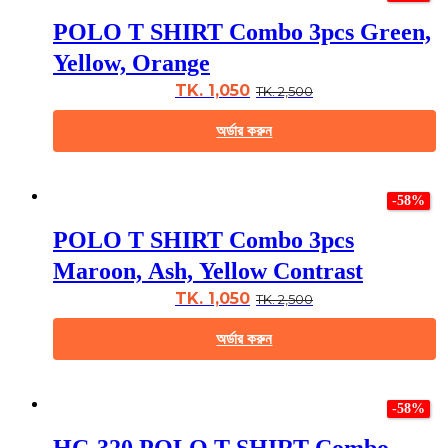
multiple
POLO T SHIRT Combo 3pcs Green,
variants.
The
Yellow, Orange
options
may
TK. 1,050
TK. 2,500
be
chosen
অর্ডার করুন
on
the
This
product
product
page
-58%
has
multiple
POLO T SHIRT Combo 3pcs
variants.
The
Maroon, Ash, Yellow Contrast
options
may
TK. 1,050
TK. 2,500
be
chosen
অর্ডার করুন
on
the
This
product
product
page
-58%
has
multiple