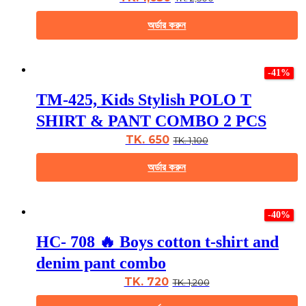
be
chosen
অর্ডার করুন
on
the
This
product
product
page
-41%
has
multiple
TM-425, Kids Stylish POLO T
variants.
The
SHIRT & PANT COMBO 2 PCS
options
may
TK. 650
TK. 1,100
be
chosen
অর্ডার করুন
on
the
This
product
product
page
-40%
has
multiple
HC- 708 🔥 Boys cotton t-shirt and
variants.
The
denim pant combo
options
may
TK. 720
TK. 1,200
be
chosen