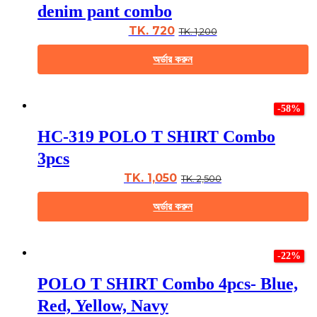
The
denim pant combo
options
may
TK. 720
TK. 1,200
be
chosen
অর্ডার করুন
on
the
This
product
product
page
-58%
has
multiple
HC-319 POLO T SHIRT Combo
variants.
The
3pcs
options
may
TK. 1,050
TK. 2,500
be
chosen
অর্ডার করুন
on
the
This
product
product
page
-22%
has
multiple
POLO T SHIRT Combo 4pcs- Blue,
variants.
The
Red, Yellow, Navy
options