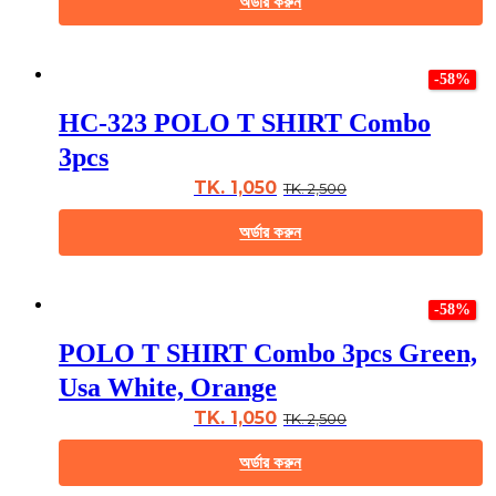
অর্ডার করুন
on
the
This
product
product
page
-58%
has
multiple
HC-323 POLO T SHIRT Combo
variants.
The
3pcs
options
may
TK. 1,050
TK. 2,500
be
chosen
অর্ডার করুন
on
the
This
product
product
page
-58%
has
multiple
POLO T SHIRT Combo 3pcs Green,
variants.
The
Usa White, Orange
options
may
TK. 1,050
TK. 2,500
be
chosen
অর্ডার করুন
on
the