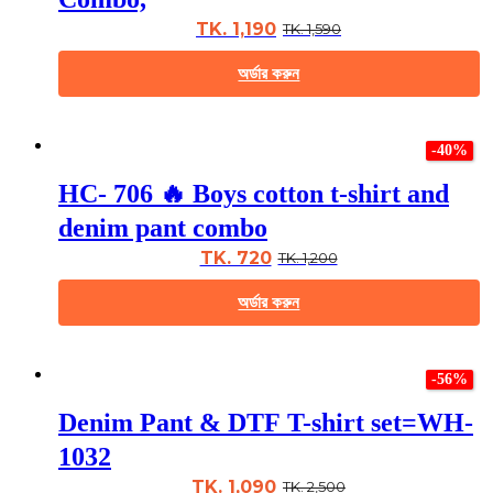
options
may
TK. 1,190
TK. 1,590
be
chosen
অর্ডার করুন
on
the
This
product
product
page
-40%
has
multiple
HC- 706 🔥 Boys cotton t-shirt and
variants.
The
denim pant combo
options
may
TK. 720
TK. 1,200
be
chosen
অর্ডার করুন
on
the
This
product
product
page
-56%
has
multiple
Denim Pant & DTF T-shirt set=WH-
variants.
The
1032
options
may
TK. 1,090
TK. 2,500