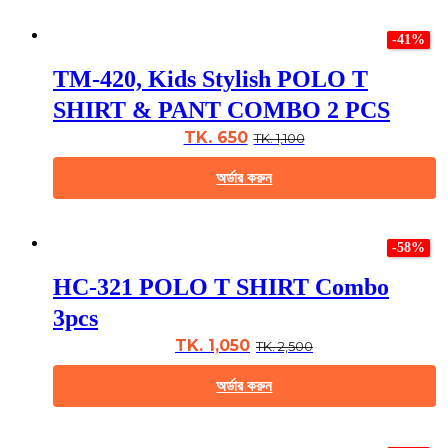
This
product
product
page
-41%
has
multiple
TM-420, Kids Stylish POLO T
variants.
The
SHIRT & PANT COMBO 2 PCS
options
may
TK. 650
TK. 1,100
be
chosen
অর্ডার করুন
on
the
This
product
product
page
-58%
has
multiple
HC-321 POLO T SHIRT Combo
variants.
The
3pcs
options
may
TK. 1,050
TK. 2,500
be
chosen
অর্ডার করুন
on
the
This
product
product