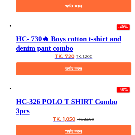
chosen
অর্ডার করুন
on
the
This
product
product
page
-40%
has
multiple
HC- 730🔥 Boys cotton t-shirt and
variants.
The
denim pant combo
options
may
TK. 720
TK. 1,200
be
chosen
অর্ডার করুন
on
the
This
product
product
page
-58%
has
multiple
HC-326 POLO T SHIRT Combo
variants.
The
3pcs
options
may
TK. 1,050
TK. 2,500
be
chosen
অর্ডার করুন
on