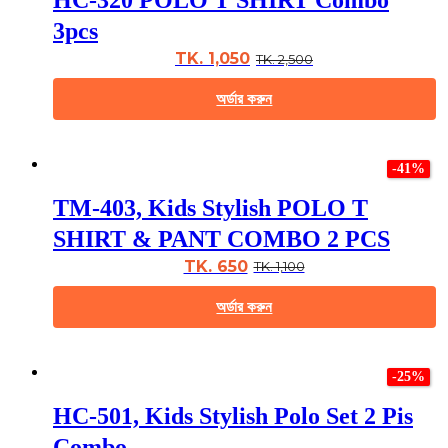
HC-320 POLO T SHIRT Combo
variants.
The
3pcs
options
may
TK. 1,050
TK. 2,500
be
chosen
অর্ডার করুন
on
the
This
product
product
page
-41%
has
multiple
TM-403, Kids Stylish POLO T
variants.
The
SHIRT & PANT COMBO 2 PCS
options
may
TK. 650
TK. 1,100
be
chosen
অর্ডার করুন
on
the
This
product
product
page
-25%
has
multiple
HC-501, Kids Stylish Polo Set 2 Pis
variants.
The
Combo,