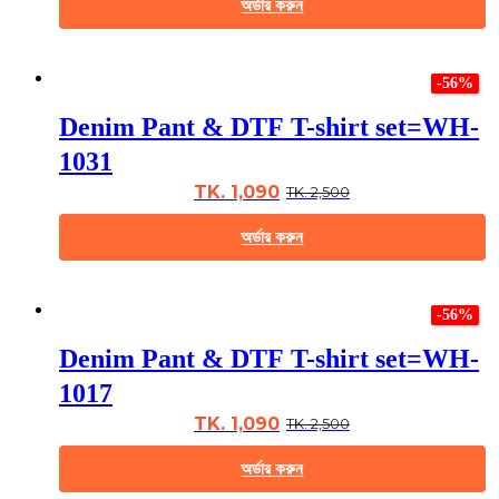
অর্ডার করুন
on
the
This
product
product
page
-56%
has
multiple
Denim Pant & DTF T-shirt set=WH-
variants.
The
1031
options
may
TK. 1,090
TK. 2,500
be
chosen
অর্ডার করুন
on
the
This
product
product
page
-56%
has
multiple
Denim Pant & DTF T-shirt set=WH-
variants.
The
1017
options
may
TK. 1,090
TK. 2,500
be
chosen
অর্ডার করুন
on