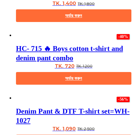
may
TK. 1,400
TK. 1,800
be
chosen
অর্ডার করুন
on
the
This
product
product
page
-40%
has
multiple
HC- 715 🔥 Boys cotton t-shirt and
variants.
The
denim pant combo
options
may
TK. 720
TK. 1,200
be
chosen
অর্ডার করুন
on
the
This
product
product
page
-56%
has
multiple
Denim Pant & DTF T-shirt set=WH-
variants.
The
1027
options
may
TK. 1,090
TK. 2,500
be