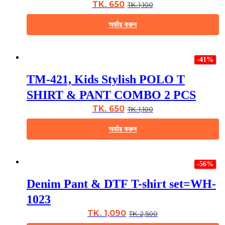
may
TK. 650
TK. 1,100
be
chosen
অর্ডার করুন
on
the
This
product
product
page
-41%
has
multiple
TM-421, Kids Stylish POLO T
variants.
The
SHIRT & PANT COMBO 2 PCS
options
may
TK. 650
TK. 1,100
be
chosen
অর্ডার করুন
on
the
This
product
product
page
-56%
has
multiple
Denim Pant & DTF T-shirt set=WH-
variants.
The
1023
options
may
TK. 1,090
TK. 2,500
be