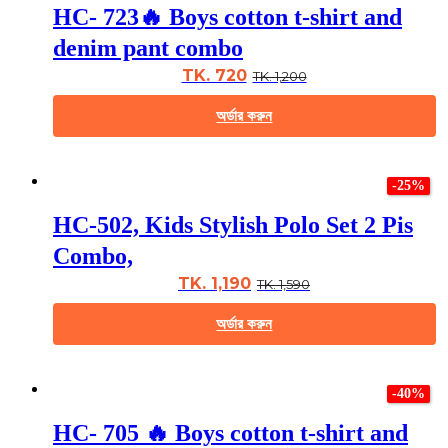
multiple
HC- 723🔥 Boys cotton t-shirt and
variants.
The
denim pant combo
options
may
TK. 720
TK. 1,200
be
chosen
অর্ডার করুন
on
the
This
product
product
page
-25%
has
multiple
HC-502, Kids Stylish Polo Set 2 Pis
variants.
The
Combo,
options
may
TK. 1,190
TK. 1,590
be
chosen
অর্ডার করুন
on
the
This
product
product
page
-40%
has
multiple
HC- 705 🔥 Boys cotton t-shirt and
variants.