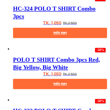
HC-324 POLO T SHIRT Combo
3pcs
TK. 1,050
TK. 2,500
অর্ডার করুন
This
product
-58%
has
multiple
POLO T SHIRT Combo 3pcs Red,
variants.
The
Big Yellow, Big White
options
may
TK. 1,050
TK. 2,500
be
chosen
অর্ডার করুন
on
the
This
product
product
page
-58%
has
multiple