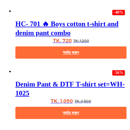
the
This
product
product
page
-40%
has
multiple
HC- 701 🔥 Boys cotton t-shirt and
variants.
The
denim pant combo
options
may
TK. 720
TK. 1,200
be
chosen
অর্ডার করুন
on
the
This
product
product
page
-56%
has
multiple
Denim Pant & DTF T-shirt set=WH-
variants.
The
1025
options
may
TK. 1,090
TK. 2,500
be
chosen
অর্ডার করুন
on
the
This
product
product