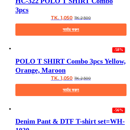
HC-322 POLO T SHIRT Combo
variants.
The
3pcs
options
may
TK. 1,050
TK. 2,500
be
chosen
অর্ডার করুন
on
the
This
product
product
page
-58%
has
multiple
POLO T SHIRT Combo 3pcs Yellow,
variants.
The
Orange, Maroon
options
may
TK. 1,050
TK. 2,500
be
chosen
অর্ডার করুন
on
the
This
product
product
page
-56%
has
multiple
Denim Pant & DTF T-shirt set=WH-
variants.
The