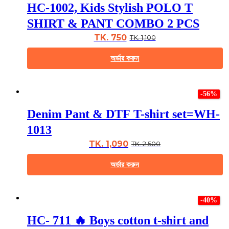
HC-1002, Kids Stylish POLO T
variants.
The
SHIRT & PANT COMBO 2 PCS
options
may
TK. 750
TK. 1,100
be
chosen
অর্ডার করুন
on
the
This
product
product
page
-56%
has
multiple
Denim Pant & DTF T-shirt set=WH-
variants.
The
1013
options
may
TK. 1,090
TK. 2,500
be
chosen
অর্ডার করুন
on
the
This
product
product
page
-40%
has
multiple
HC- 711 🔥 Boys cotton t-shirt and
variants.