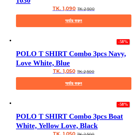
1030
options
may
TK. 1,090
TK. 2,500
be
chosen
অর্ডার করুন
on
the
This
product
product
page
-58%
has
multiple
POLO T SHIRT Combo 3pcs Navy,
variants.
The
Love White, Blue
options
may
TK. 1,050
TK. 2,500
be
chosen
অর্ডার করুন
on
the
This
product
product
page
-58%
has
multiple
POLO T SHIRT Combo 3pcs Boat
variants.
The
White, Yellow Love, Black
options
may
TK. 1,050
TK. 2,500